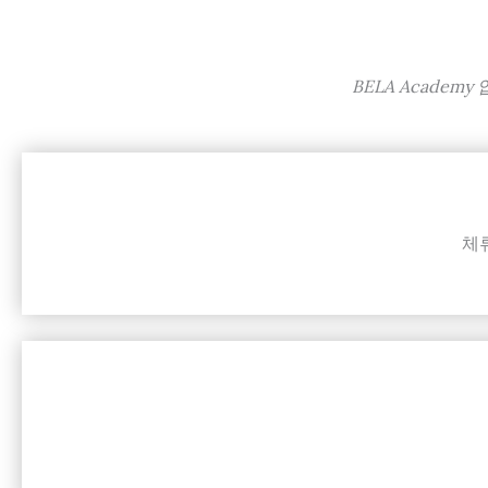
BELA Acade
체