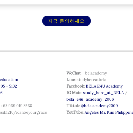
지금 문의하세요
WeChat
: _belacademy
education
Line
: studyhereatbela
895 – 5132
Facebook
:
BELA E4U Academy
16
IG Main
:
study_here_at_BELA
/
bela_e4u_academy_2006
: +63 969 019 3568
Tiktok
:
@bela.academy2009
aesik1210/icanbeyourgrace
YouTube
:
Angeles Mr. Kim Philippine